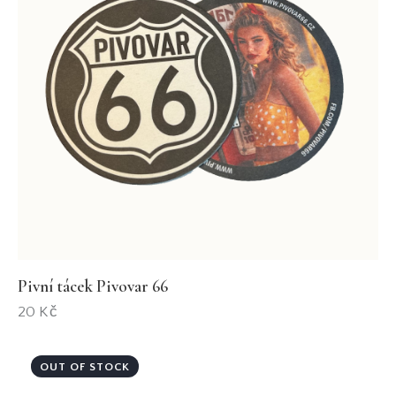
Pivní tácek Pivovar 66
20
Kč
OUT OF STOCK