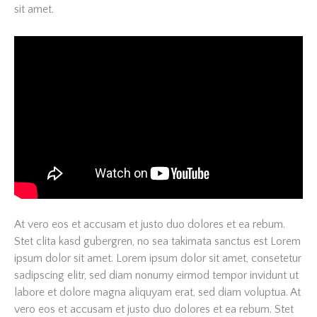
sit amet.
At vero eos et accusam et justo duo dolores et ea rebum.
Stet clita kasd gubergren, no sea takimata sanctus est Lorem
ipsum dolor sit amet. Lorem ipsum dolor sit amet, consetetur
sadipscing elitr, sed diam nonumy eirmod tempor invidunt ut
labore et dolore magna aliquyam erat, sed diam voluptua. At
vero eos et accusam et justo duo dolores et ea rebum. Stet