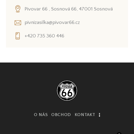
Pivovar 66 , Sosnová 66, 47001 Sosnová
pivnizasilka@pivovar66.cz
+420 735 360 446
O NÁS
OBCHOD
KONTAKT